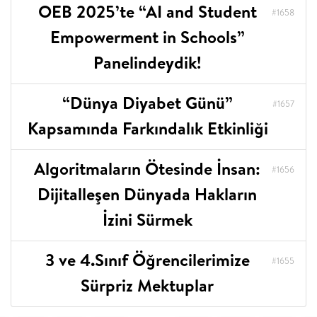
OEB 2025’te “AI and Student
#1658
Empowerment in Schools”
Panelindeydik!
“Dünya Diyabet Günü”
#1657
Kapsamında Farkındalık Etkinliği
Algoritmaların Ötesinde İnsan:
#1656
Dijitalleşen Dünyada Hakların
İzini Sürmek
3 ve 4.Sınıf Öğrencilerimize
#1655
Sürpriz Mektuplar