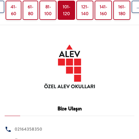
41-
61-
81-
101-
121-
141-
161-
60
80
100
120
140
160
180
Bize Ulaşın
02164358350