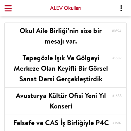
Tüm Etkinlikler
ALEV Okulları
Okul Aile Birliği’nin size bir
#1694
mesajı var.
Tepegözle Işık Ve Gölgeyi
#1689
Merkeze Olan Keyifli Bir Görsel
Sanat Dersi Gerçekleştirdik
Avusturya Kültür Ofisi Yeni Yıl
#1688
Konseri
Felsefe ve CAS İş Birliğiyle P4C
#1687