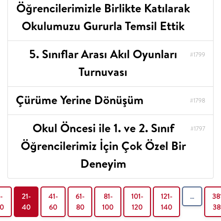
Öğrencilerimizle Birlikte Katılarak
Okulumuzu Gururla Temsil Ettik
5. Sınıflar Arası Akıl Oyunları
#1799
Turnuvası
Çürüme Yerine Dönüşüm
#1798
Okul Öncesi ile 1. ve 2. Sınıf
#1797
Öğrencilerimiz İçin Çok Özel Bir
Deneyim
-
21-
41-
61-
81-
101-
121-
…
38
0
40
60
80
100
120
140
38