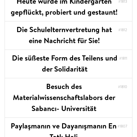
Heute wurde im Kindergarten
#1813
gepflückt, probiert und gestaunt!
Die Schulelternvertretung hat
#1812
eine Nachricht für Sie!
Die süßeste Form des Teilens und
#1811
der Solidarität
Besuch des
#1810
Materialwissenschaftslabors der
Sabancı- Universität
Paylaşmanın ve Dayanışmanın En
#1807
Tatlı Hali