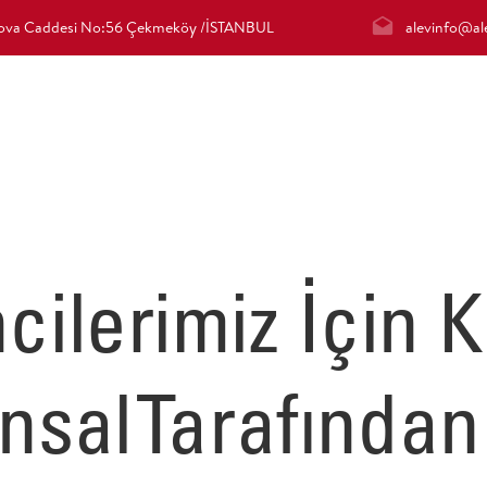
irova Caddesi No:56 Çekmeköy /İSTANBUL
alevinfo@ale