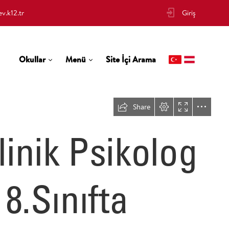
v.k12.tr
Giriş
Okullar
Menü
Site İçi Arama