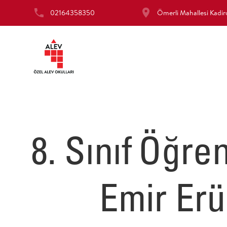
02164358350
Ömerli Mahallesi Kad