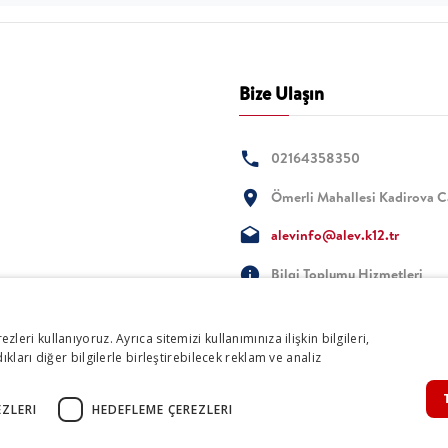
Bize Ulaşın
02164358350
Ömerli Mahallesi Kadirova 
alevinfo@alev.k12.tr
Bilgi Toplumu Hizmetleri
ezleri kullanıyoruz. Ayrıca sitemizi kullanımınıza ilişkin bilgileri,
ları diğer bilgilerle birleştirebilecek reklam ve analiz
ZLERI
HEDEFLEME ÇEREZLERI