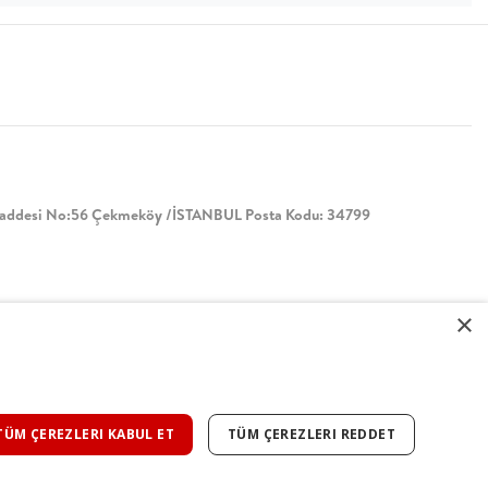
Caddesi No:56 Çekmeköy /İSTANBUL Posta Kodu: 34799
×
TÜM ÇEREZLERI KABUL ET
TÜM ÇEREZLERI REDDET