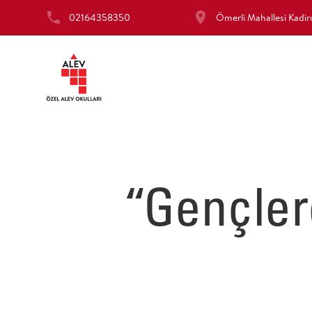
02164358350
Ömerli Mahallesi Kad