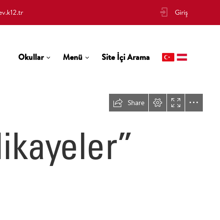
v.k12.tr
Giriş
Okullar
Menü
Site İçi Arama