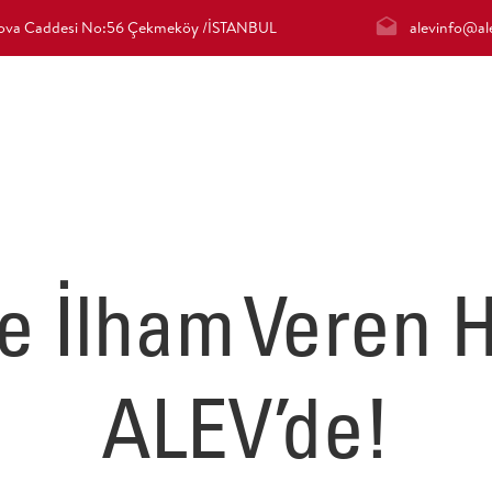
irova Caddesi No:56 Çekmeköy /İSTANBUL
alevinfo@ale