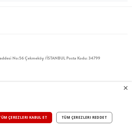
Caddesi No:56 Çekmeköy /İSTANBUL Posta Kodu: 34799
×
TÜM ÇEREZLERI KABUL ET
TÜM ÇEREZLERI REDDET