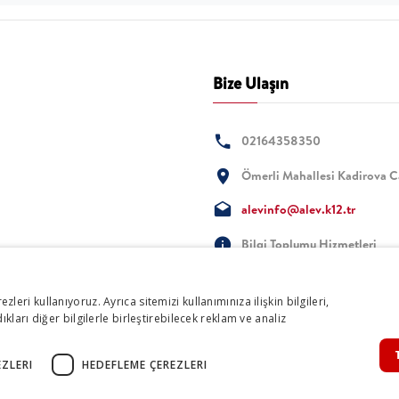
Bize Ulaşın
02164358350
Ömerli Mahallesi Kadirova 
alevinfo@alev.k12.tr
Bilgi Toplumu Hizmetleri
ezleri kullanıyoruz. Ayrıca sitemizi kullanımınıza ilişkin bilgileri,
ları diğer bilgilerle birleştirebilecek reklam ve analiz
ZLERI
HEDEFLEME ÇEREZLERI