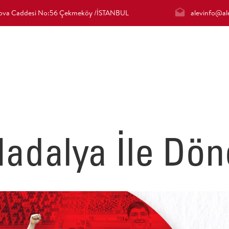
irova Caddesi No:56 Çekmeköy /İSTANBUL
alevinfo@ale