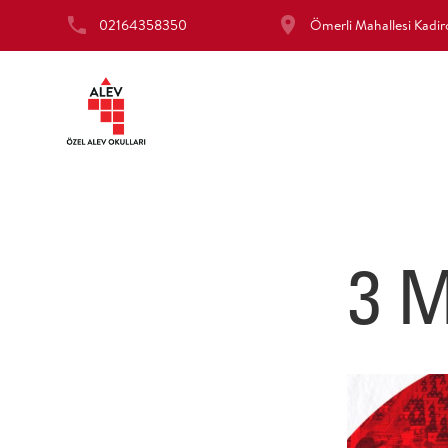
02164358350
Ömerli Mahallesi Kad