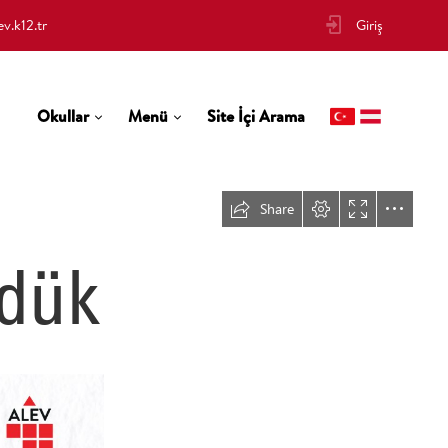
v.k12.tr
Giriş
Okullar
Menü
Site İçi Arama