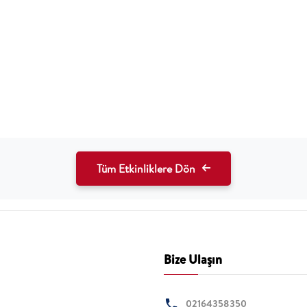
Tüm Etkinliklere Dön
Bize Ulaşın
02164358350