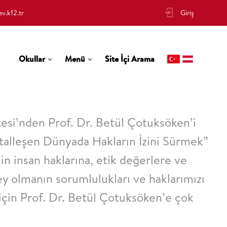
v.k12.tr
Giriş
Okullar
Menü
Site İçi Arama
si’nden Prof. Dr. Betül Çotuksöken’i
italleşen Dünyada Hakların İzini Sürmek”
enin insan haklarına, etik değerlere ve
ey olmanın sorumlulukları ve haklarımızı
 için Prof. Dr. Betül Çotuksöken’e çok