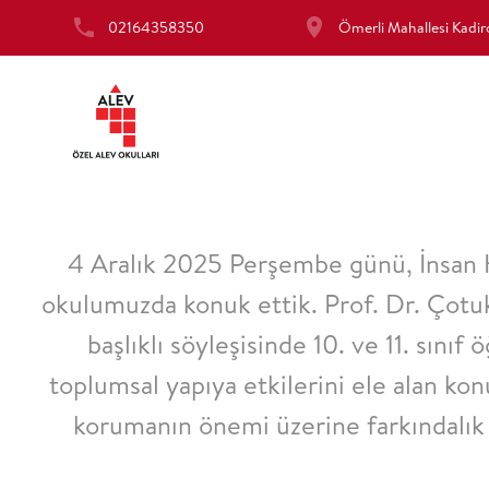
02164358350
Ömerli Mahallesi Kad
4 Aralık 2025 Perşembe günü, İnsan 
okulumuzda konuk ettik. Prof. Dr. Çotuk
başlıklı söyleşisinde 10. ve 11. sınıf
toplumsal yapıya etkilerini ele alan ko
korumanın önemi üzerine farkındalık k