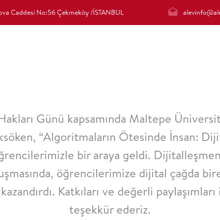
irova Caddesi No:56 Çekmeköy /İSTANBUL
alevinfo@ale
Hakları Günü kapsamında Maltepe Üniversite
söken, “Algoritmaların Ötesinde İnsan: Dij
 öğrencilerimizle bir araya geldi. Dijitalleşm
nuşmasında, öğrencilerimize dijital çağda bir
azandırdı. Katkıları ve değerli paylaşımları
teşekkür ederiz.